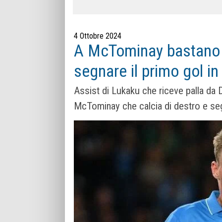
4 Ottobre 2024
A McTominay bastano 
segnare il primo gol in
Assist di Lukaku che riceve palla da D
McTominay che calcia di destro e se