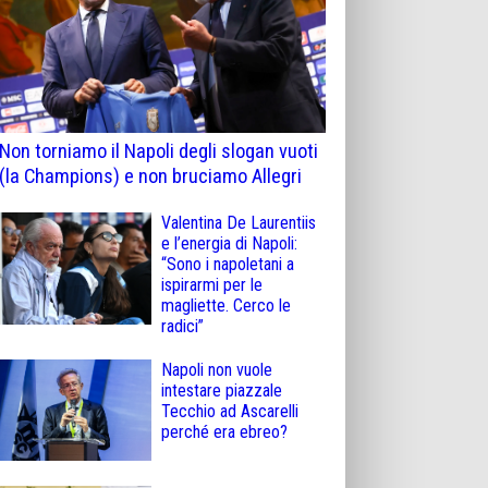
Non torniamo il Napoli degli slogan vuoti
(la Champions) e non bruciamo Allegri
Valentina De Laurentiis
e l’energia di Napoli:
“Sono i napoletani a
ispirarmi per le
magliette. Cerco le
radici”
Napoli non vuole
intestare piazzale
Tecchio ad Ascarelli
perché era ebreo?