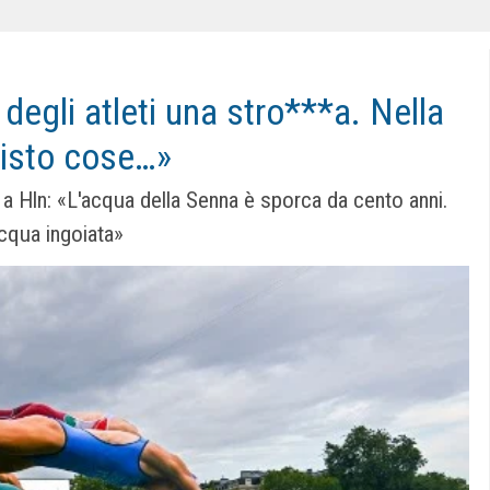
degli atleti una stro***a. Nella
visto cose…»
lon a Hln: «L'acqua della Senna è sporca da cento anni.
cqua ingoiata»