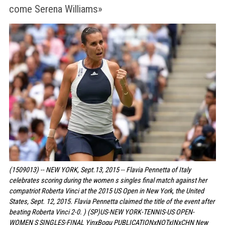
come Serena Williams»
(1509013) -- NEW YORK, Sept.13, 2015 -- Flavia Pennetta of Italy
celebrates scoring during the women s singles final match against her
compatriot Roberta Vinci at the 2015 US Open in New York, the United
States, Sept. 12, 2015. Flavia Pennetta claimed the title of the event after
beating Roberta Vinci 2-0. ) (SP)US-NEW YORK-TENNIS-US OPEN-
WOMEN S SINGLES-FINAL YinxBogu PUBLICATIONxNOTxINxCHN New