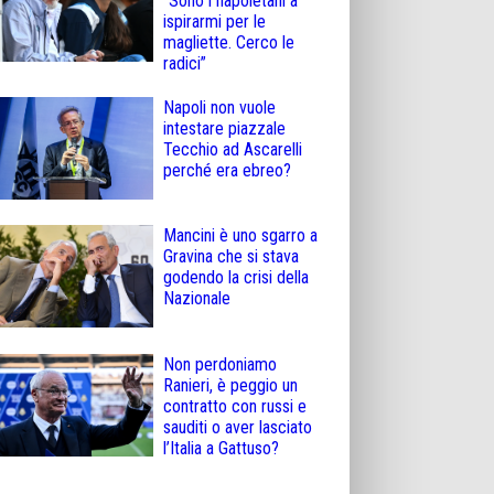
“Sono i napoletani a
ispirarmi per le
magliette. Cerco le
radici”
Napoli non vuole
intestare piazzale
Tecchio ad Ascarelli
perché era ebreo?
Mancini è uno sgarro a
Gravina che si stava
godendo la crisi della
Nazionale
Non perdoniamo
Ranieri, è peggio un
contratto con russi e
sauditi o aver lasciato
l’Italia a Gattuso?