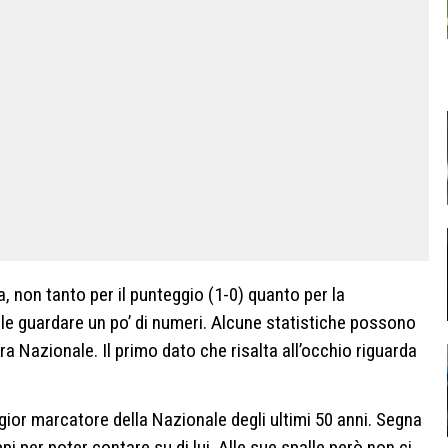
ia, non tanto per il punteggio (1-0) quanto per la
ile guardare un po’ di numeri. Alcune statistiche possono
tra Nazionale. Il primo dato che risalta all’occhio riguarda
eggior marcatore della Nazionale degli ultimi 50 anni. Segna
i per poter contare su di lui. Alle sue spalle però non ci