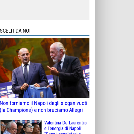
SCELTI DA NOI
Non torniamo il Napoli degli slogan vuoti
(la Champions) e non bruciamo Allegri
Valentina De Laurentiis
e l’energia di Napoli: