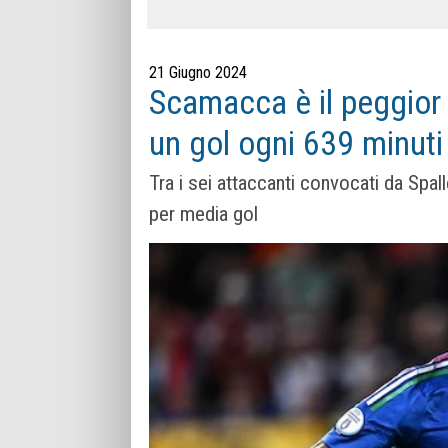
21 Giugno 2024
Scamacca è il peggior 
un gol ogni 639 minuti
Tra i sei attaccanti convocati da Spal
per media gol