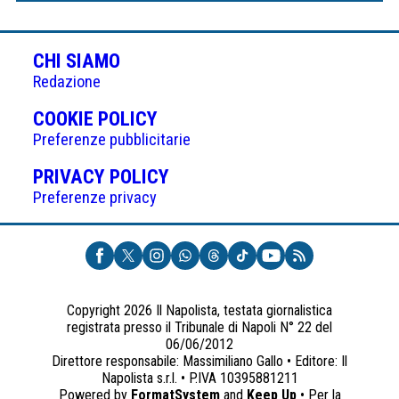
CHI SIAMO
Redazione
(APRE
COOKIE POLICY
IN
Preferenze pubblicitarie
UNA
(APRE
PRIVACY POLICY
NUOVA
IN
Preferenze privacy
SCHEDA)
UNA
NUOVA
SCHEDA)
Copyright 2026 Il Napolista, testata giornalistica
registrata presso il Tribunale di Napoli N° 22 del
06/06/2012
Direttore responsabile: Massimiliano Gallo • Editore: Il
Napolista s.r.l. • P.IVA 10395881211
Powered by
FormatSystem
and
Keep Up
• Per la