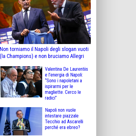
Non torniamo il Napoli degli slogan vuoti
(la Champions) e non bruciamo Allegri
Valentina De Laurentiis
e l’energia di Napoli:
“Sono i napoletani a
ispirarmi per le
magliette. Cerco le
radici”
Napoli non vuole
intestare piazzale
Tecchio ad Ascarelli
perché era ebreo?