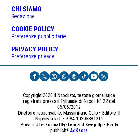
CHI SIAMO
Redazione
(APRE
COOKIE POLICY
IN
Preferenze pubblicitarie
UNA
(APRE
PRIVACY POLICY
NUOVA
IN
Preferenze privacy
SCHEDA)
UNA
NUOVA
SCHEDA)
Copyright 2026 Il Napolista, testata giornalistica
registrata presso il Tribunale di Napoli N° 22 del
06/06/2012
Direttore responsabile: Massimiliano Gallo • Editore: Il
Napolista s.r.l. • P.IVA 10395881211
Powered by
FormatSystem
and
Keep Up
• Per la
(apre
pubblicità
AdKaora
in