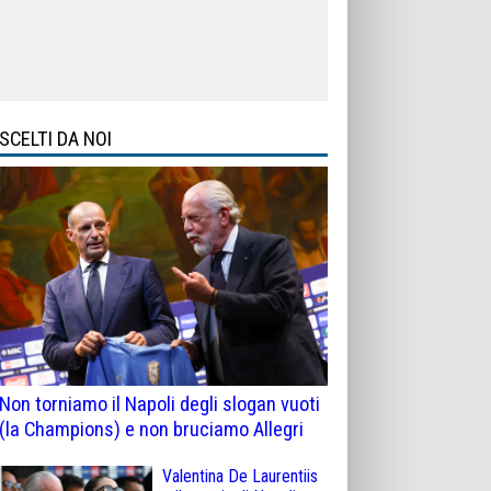
SCELTI DA NOI
Non torniamo il Napoli degli slogan vuoti
(la Champions) e non bruciamo Allegri
Valentina De Laurentiis