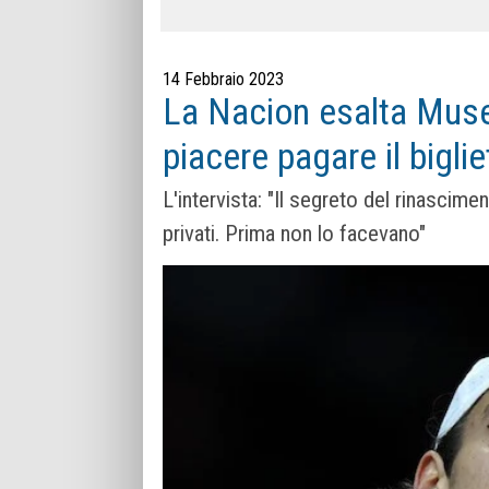
14 Febbraio 2023
La Nacion esalta Muset
piacere pagare il biglie
L'intervista: "Il segreto del rinascime
privati. Prima non lo facevano"