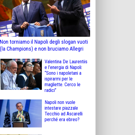
Non torniamo il Napoli degli slogan vuoti
(la Champions) e non bruciamo Allegri
Valentina De Laurentiis
e l’energia di Napoli:
“Sono i napoletani a
ispirarmi per le
magliette. Cerco le
radici”
Napoli non vuole
intestare piazzale
Tecchio ad Ascarelli
perché era ebreo?