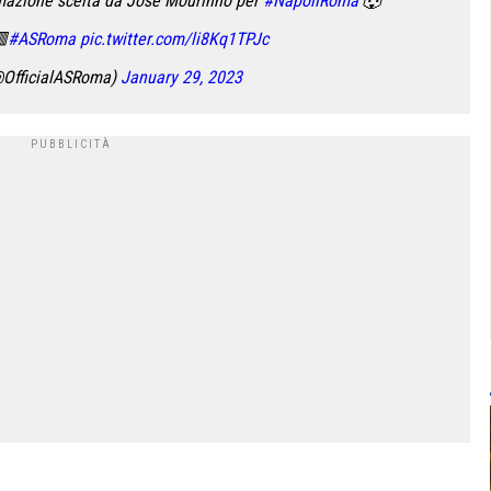
mazione scelta da José Mourinho per
#NapoliRoma
🐺

#ASRoma
pic.twitter.com/li8Kq1TPJc
OfficialASRoma)
January 29, 2023