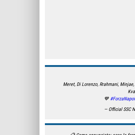
Meret, Di Lorenzo, Rrahmani, Minjae,
Kva
💙
#ForzaNapol
— Official SSC 