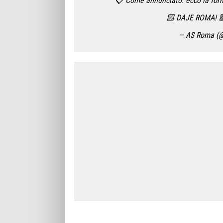
📋 Come annunciato: ecco la for
🟨 DAJE ROMA! 
— AS Roma (@