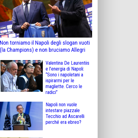
Non torniamo il Napoli degli slogan vuoti
(la Champions) e non bruciamo Allegri
Valentina De Laurentiis
e l’energia di Napoli:
“Sono i napoletani a
ispirarmi per le
magliette. Cerco le
radici”
Napoli non vuole
intestare piazzale
Tecchio ad Ascarelli
perché era ebreo?