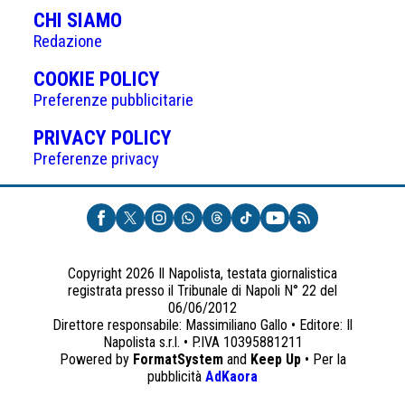
CHI SIAMO
Redazione
(APRE
COOKIE POLICY
IN
Preferenze pubblicitarie
UNA
(APRE
PRIVACY POLICY
NUOVA
IN
Preferenze privacy
SCHEDA)
UNA
NUOVA
SCHEDA)
Copyright 2026 Il Napolista, testata giornalistica
registrata presso il Tribunale di Napoli N° 22 del
06/06/2012
Direttore responsabile: Massimiliano Gallo • Editore: Il
Napolista s.r.l. • P.IVA 10395881211
Powered by
FormatSystem
and
Keep Up
• Per la
(apre
pubblicità
AdKaora
in