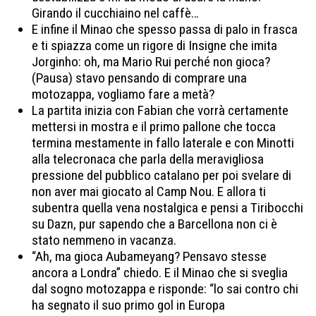
Girando il cucchiaino nel caffè…
E infine il Minao che spesso passa di palo in frasca
e ti spiazza come un rigore di Insigne che imita
Jorginho: oh, ma Mario Rui perché non gioca?
(Pausa) stavo pensando di comprare una
motozappa, vogliamo fare a metà?
La partita inizia con Fabian che vorrà certamente
mettersi in mostra e il primo pallone che tocca
termina mestamente in fallo laterale e con Minotti
alla telecronaca che parla della meravigliosa
pressione del pubblico catalano per poi svelare di
non aver mai giocato al Camp Nou. E allora ti
subentra quella vena nostalgica e pensi a Tiribocchi
su Dazn, pur sapendo che a Barcellona non ci è
stato nemmeno in vacanza.
“Ah, ma gioca Aubameyang? Pensavo stesse
ancora a Londra” chiedo. E il Minao che si sveglia
dal sogno motozappa e risponde: “lo sai contro chi
ha segnato il suo primo gol in Europa