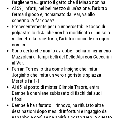
fargliene tre… gratto il gatto che il Minao non ha.
Al 59’, infatti, nel bel mezzo di un’azione, l’arbitro
ferma il gioco e, richiamato dal Var, va allo
schermo. A far cosa?
Precedentemente per un impercettibile tocco di
polpastrello di JJ che non ha modificato di un solo
millimetro la traiettoria, l’arbitro concede un rigore
comico.
Sono certo che non lo avrebbe fischiato nemmeno
Mazzoleni ai tempi belli del Delle Alpi con Ceccarini
al Var.
Ferran Torres lo tira come Insigne che imita
Jorginho che imita un vero rigorista e spiazza
Meret e fa 1-1.
Al 65’ al posto di mister Olimpia Traorè, entra
Dembelè che viene subissato di fischi dai suoi
tifosi.
Dembelè ha rifiutato il rinnovo, ha rifiutato altre
destinazioni dopo mesi di infortuni e ingaggio da
nababbo e così se ne andrà a costo zero. A questo