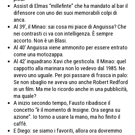
Assist di Elmas “millefinte” che ha mandato al bar il
difensore con uno dei suoi memorabili colpi di
anca.
Al 39’, il Minao: sai cosa mi piace di Anguissa? Che
nei contrasti ci va con intelligenza. È sempre
accorto. Non è un Blasi.
Al 40’ Anguissa viene ammonito per essere entrato
come una motozappa.
Al 42’ inquadrano Xavi che gesticola. Il Minao: quel
cappotto alla marinara non lo vedevo dal 1985. Ne
avevo uno uguale. Per poi passare di frasca in palo:
Se non sbaglio ne aveva uno anche Robert Redford
in un film. Ma me lo ricordo anche in una pubblicità,
ma quale?
A inizio secondo tempo, Fausto ribadisce il
concetto “è il momento di Insigne. Ora segna su
azione”. Io torno a usare la mano, ma ho finito il
caffè.
E Diego: se siamo i favoriti, allora ora dovremmo