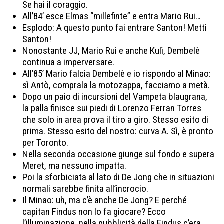
Se hai il coraggio.
All’84’ esce Elmas “millefinte” e entra Mario Rui…
Esplodo: A questo punto fai entrare Santon! Metti
Santon!
Nonostante JJ, Mario Rui e anche Kulì, Dembelè
continua a imperversare.
All’85’ Mario falcia Dembelè e io rispondo al Minao:
sì Antò, comprala la motozappa, facciamo a metà.
Dopo un paio di incursioni del Vampeta blaugrana,
la palla finisce sui piedi di Lorenzo Ferran Torres
che solo in area prova il tiro a giro. Stesso esito di
prima. Stesso esito del nostro: curva A. Sì, è pronto
per Toronto.
Nella seconda occasione giunge sul fondo e supera
Meret, ma nessuno impatta.
Poi la sforbiciata al lato di De Jong che in situazioni
normali sarebbe finita all’incrocio.
Il Minao: uh, ma c’è anche De Jong? E perché
capitan Findus non lo fa giocare? Ecco
l’illuminazione, nella pubblicità della Findus c’era