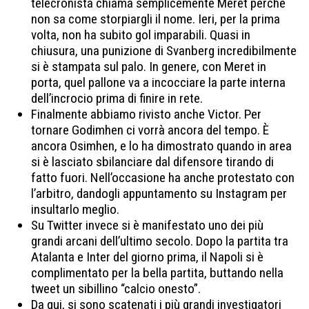
telecronista chiama semplicemente Meret perché
non sa come storpiargli il nome. Ieri, per la prima
volta, non ha subito gol imparabili. Quasi in
chiusura, una punizione di Svanberg incredibilmente
si è stampata sul palo. In genere, con Meret in
porta, quel pallone va a incocciare la parte interna
dell’incrocio prima di finire in rete.
Finalmente abbiamo rivisto anche Victor. Per
tornare Godimhen ci vorrà ancora del tempo. È
ancora Osimhen, e lo ha dimostrato quando in area
si è lasciato sbilanciare dal difensore tirando di
fatto fuori. Nell’occasione ha anche protestato con
l’arbitro, dandogli appuntamento su Instagram per
insultarlo meglio.
Su Twitter invece si è manifestato uno dei più
grandi arcani dell’ultimo secolo. Dopo la partita tra
Atalanta e Inter del giorno prima, il Napoli si è
complimentato per la bella partita, buttando nella
tweet un sibillino “calcio onesto”.
Da qui, si sono scatenati i più grandi investigatori