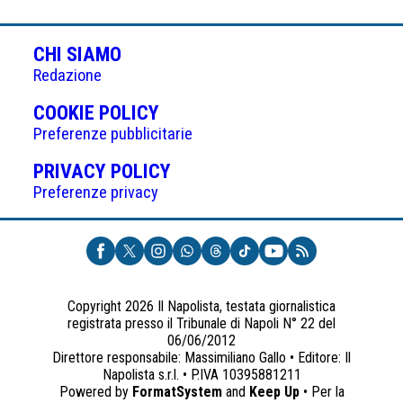
CHI SIAMO
Redazione
(APRE
COOKIE POLICY
IN
Preferenze pubblicitarie
UNA
(APRE
PRIVACY POLICY
NUOVA
IN
Preferenze privacy
SCHEDA)
UNA
NUOVA
SCHEDA)
Copyright 2026 Il Napolista, testata giornalistica
registrata presso il Tribunale di Napoli N° 22 del
06/06/2012
Direttore responsabile: Massimiliano Gallo • Editore: Il
Napolista s.r.l. • P.IVA 10395881211
Powered by
FormatSystem
and
Keep Up
• Per la