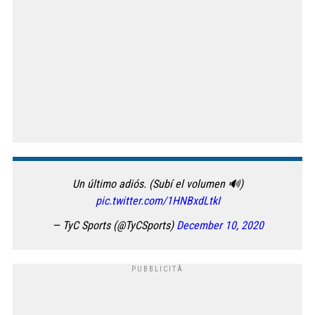
Un último adiós. (Subí el volumen 🔊)
pic.twitter.com/1HNBxdLtkI
— TyC Sports (@TyCSports)
December 10, 2020