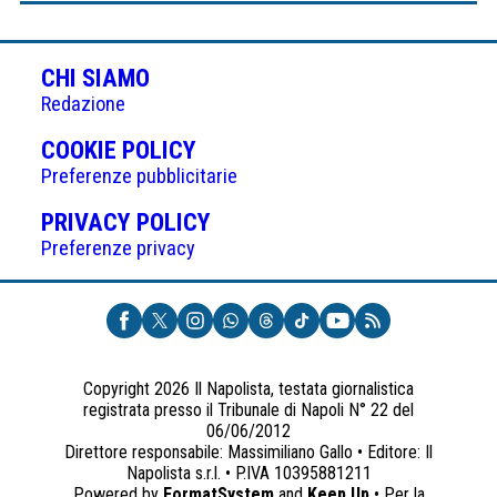
CHI SIAMO
Redazione
(APRE
COOKIE POLICY
IN
Preferenze pubblicitarie
UNA
(APRE
PRIVACY POLICY
NUOVA
IN
Preferenze privacy
SCHEDA)
UNA
NUOVA
SCHEDA)
Copyright 2026 Il Napolista, testata giornalistica
registrata presso il Tribunale di Napoli N° 22 del
06/06/2012
Direttore responsabile: Massimiliano Gallo • Editore: Il
Napolista s.r.l. • P.IVA 10395881211
Powered by
FormatSystem
and
Keep Up
• Per la