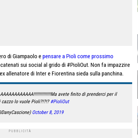
ero di Giampaolo e
pensare a Pioli come prossimo
scatenati sui social al grido di #PioliOut. Non fa impazzire
’ex allenatore di Inter e Fiorentina sieda sulla panchina.
AAAAA!!!!!!!!!!!!!!Ma avete finito di prenderci per il
 cazzo lo vuole Pioli?!?!?
#PioliOut
(@DanyCascione)
October 8, 2019