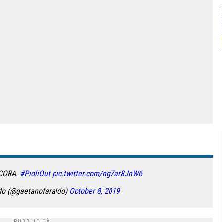
CORA.
#PioliOut
pic.twitter.com/ng7ar8JnW6
do (@gaetanofaraldo)
October 8, 2019