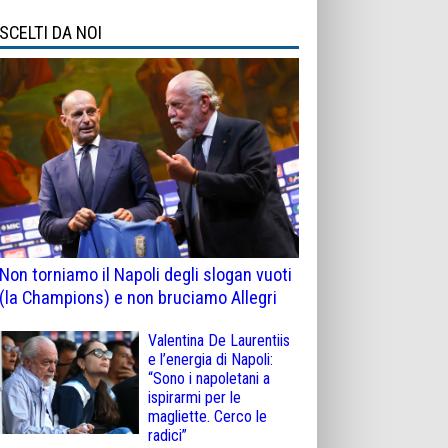
SCELTI DA NOI
Non torniamo il Napoli degli slogan vuoti
(la Champions) e non bruciamo Allegri
Valentina De Laurentiis
e l’energia di Napoli:
“Sono i napoletani a
ispirarmi per le
magliette. Cerco le
radici”