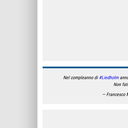
Nel compleanno di
#Liedholm
annu
Non fat
— Francesco M