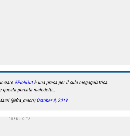
nciare
#PioliOut
è una presa per il culo megagalattica.
e questa porcata maledetti…
acri (@fra_macri)
October 8, 2019