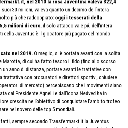
ermarkt.it, nel 2010 la rosa Juventina valeva 322,4
i suoi 30 milioni, valeva quanto un decimo dell’intera
 molto più che raddoppiato:
oggi i tesserati della
,5 milioni di euro
, il solo attacco vale più dell’intera
nti della Juventus è il giocatore più pagato del mondo
rcato nel 2019.
O meglio, si è portata avanti con la solita
 Marotta, di cui ha fatto tesoro il fido (fino allo scorso
on un anno di distanza, portare avanti le trattative con
trattativa con procuratori e direttori sportivi, chiudere
ri operatori di mercato) percepiscano che i movimenti siano
data dal Presidente Agnelli e dall’icona Nedved ha in
ore crescita nell’obiettivo di conquistare l’ambito trofeo
rare nel novero delle top 5 mondiali.
 infatti, sempre secondo Transfermarkt.it la Juventus