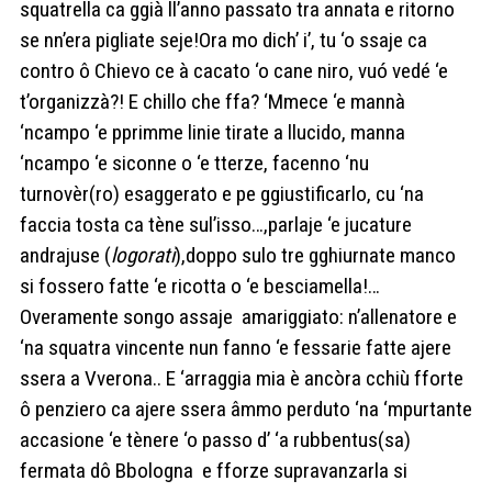
squatrella ca ggià ll’anno passato tra annata e ritorno
se nn’era pigliate seje!Ora mo dich’ i’, tu ‘o ssaje ca
contro ô Chievo ce à cacato ‘o cane niro, vuó vedé ‘e
t’organizzà?! E chillo che ffa? ‘Mmece ‘e mannà
‘ncampo ‘e pprimme linie tirate a llucido, manna
‘ncampo ‘e siconne o ‘e tterze, facenno ‘nu
turnovèr(ro) esaggerato e pe ggiustificarlo, cu ‘na
faccia tosta ca tène sul’isso…,parlaje ‘e jucature
andrajuse (
logorati
),doppo sulo tre gghiurnate manco
si fossero fatte ‘e ricotta o ‘e besciamella!…
Overamente songo assaje amariggiato: n’allenatore e
‘na squatra vincente nun fanno ‘e fessarie fatte ajere
ssera a Vverona.. E ‘arraggia mia è ancòra cchiù fforte
ô penziero ca ajere ssera âmmo perduto ‘na ‘mpurtante
accasione ‘e tènere ‘o passo d’ ‘a rubbentus(sa)
fermata dô Bbologna e fforze supravanzarla si