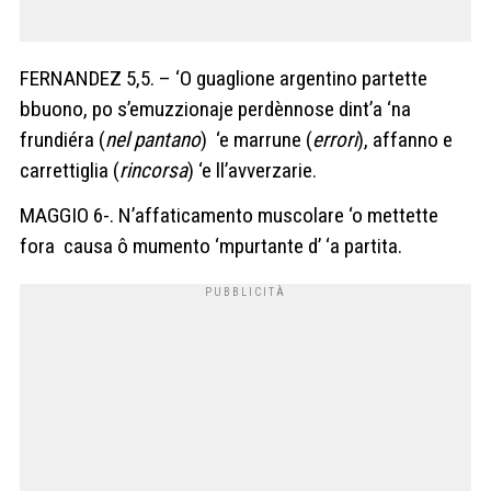
FERNANDEZ 5,5. – ‘O guaglione argentino partette
bbuono, po s’emuzzionaje perdènnose dint’a ‘na
frundiéra (
nel pantano
) ‘e marrune (
errori
), affanno e
carrettiglia (
rincorsa
) ‘e ll’avverzarie.
MAGGIO 6-. N’affaticamento muscolare ‘o mettette
fora causa ô mumento ‘mpurtante d’ ‘a partita.