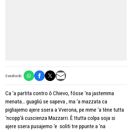
Condividi:
Ca ‘a partita contro ô Chievo, fósse ‘na jastemma
menata… guagliú se sapeva , ma ‘a mazzata ca
pigliajemo ajere ssera a Vverona, pe mme ‘a tène tutta
‘ncopp’â cuscienza Mazzarri. È ttutta colpa soja si
ajere ssera pusajemo ‘e soliti tre ppunte a ‘na