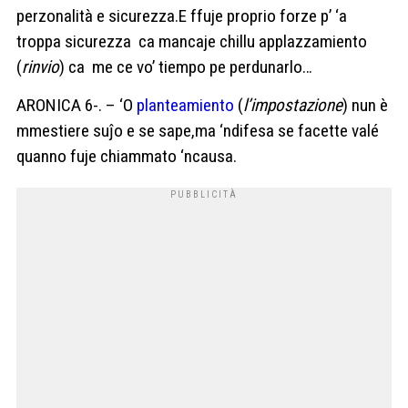
perzonalità e sicurezza.E ffuje proprio forze p’ ‘a
troppa sicurezza ca mancaje chillu
applazzamiento
(
rinvio
) ca me ce vo’ tiempo pe perdunarlo…
ARONICA 6-. – ‘O
planteamiento
(
l’impostazione
) nun è
mmestiere suĵo e se sape,ma ‘ndifesa se facette valé
quanno fuje chiammato ‘ncausa.