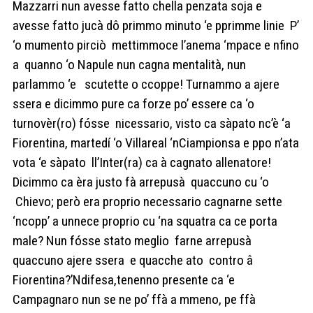
Mazzarri nun avesse fatto chella penzata soja e
avesse fatto jucà dô primmo minuto ‘e pprimme linie P’
‘o mumento pirciò mettimmoce l’anema ‘mpace e nfino
a quanno ‘o Napule nun cagna mentalità, nun
parlammo ‘e scutette o ccoppe! Turnammo a ajere
ssera e dicimmo pure ca forze po’ essere ca ‘o
turnovèr(ro) fósse nicessario, visto ca sàpato nc’è ‘a
Fiorentina, martedí ‘o Villareal ‘nCiampionsa e ppo n’ata
vota ‘e sàpato ll’Inter(ra) ca à cagnato allenatore!
Dicimmo ca èra justo fà arrepusà quaccuno cu ‘o
Chievo; però era proprio necessario cagnarne sette
‘ncopp’ a unnece proprio cu ‘na squatra ca ce porta
male? Nun fósse stato meglio farne arrepusà
quaccuno ajere ssera e quacche ato contro â
Fiorentina?’Ndifesa,tenenno presente ca ‘e
Campagnaro nun se ne po’ ffà a mmeno, pe ffà