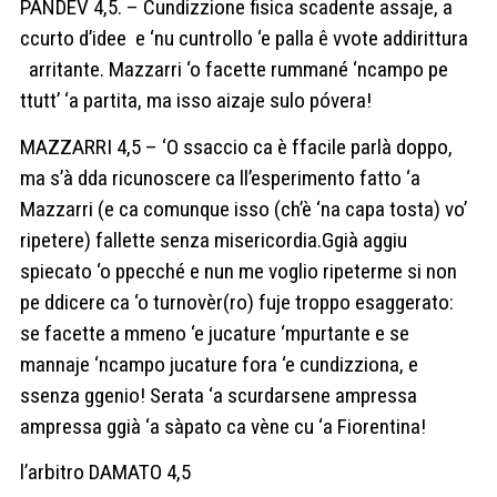
PANDEV 4,5. – Cundizzione fisica scadente assaje, a
ccurto d’idee e ‘nu cuntrollo ‘e palla ê vvote addirittura
arritante. Mazzarri ‘o facette rummané ‘ncampo pe
ttutt’ ‘a partita, ma isso aizaje sulo póvera!
MAZZARRI 4,5 – ‘O ssaccio ca è ffacile parlà doppo,
ma s’à dda ricunoscere ca ll’esperimento fatto ‘a
Mazzarri (e ca comunque isso (ch’è ‘na capa tosta) vo’
ripetere) fallette senza misericordia.Ggià aggiu
spiecato ‘o ppecché e nun me voglio ripeterme si non
pe ddicere ca ‘o turnovèr(ro) fuje troppo esaggerato:
se facette a mmeno ‘e jucature ‘mpurtante e se
mannaje ‘ncampo jucature fora ‘e cundizziona, e
ssenza ggenio! Serata ‘a scurdarsene ampressa
ampressa ggià ‘a sàpato ca vène cu ‘a Fiorentina!
l’arbitro DAMATO 4,5