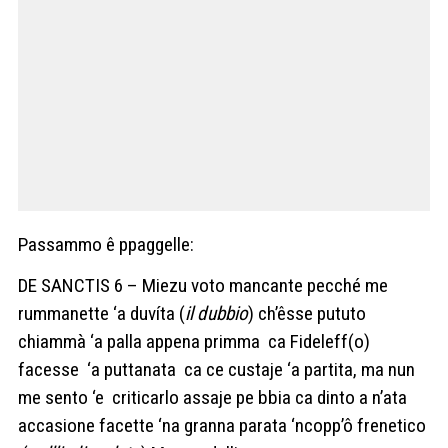
Passammo ê ppaggelle:
DE SANCTIS 6 – Miezu voto mancante pecché me
rummanette ‘a duvíta (
il dubbio
) ch’êsse pututo
chiammà ‘a palla appena primma ca Fideleff(o)
facesse ‘a puttanata ca ce custaje ‘a partita, ma nun
me sento ‘e criticarlo assaje pe bbia ca dinto a n’ata
accasione facette ‘na granna parata ‘ncopp’ô frenetico