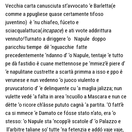
Vecchia carta canusciuta st’avvocato ‘e Barletta(e
comme a ppugliese quase certamente tifoso
juventino) è ‘nu chiafeo, fúceto e
sciacqualattuca(
incapace
) e ati vvote addirittura
vennuto!Turnato a diriggere ‘o Napule doppo
paricchiu tiempe dê ‘nguacchie fatte
precedentemente ‘ndanno d’ ‘o Napule, tentaje ‘e tutto
pe dà fastidio ê cuane mettennose pe ‘mmiez’ê piere d’
‘e napulitane custrette a scartà primma a isso e ppo ê
verunese e nun vedenno ‘o juoco viulento e
pruvucatorio d’ ‘e delinquente cu ‘a maglia jalizza; nun
vulette vedé ‘a falta in area ‘ncuollo a Mascara e nun ce
dètte ‘o ricore ch’âsse pututo cagnà ‘a partita. ‘O fatt’è
ca si mmece ‘e Damato ce fósse stato n’ato, era ‘o
stesso: ‘o Napule sta ‘ncopp’ê scatole d’ ‘o Palazzo e
ll’arbitre taliane so’ tutte ‘na fetenzia e addó vaje vaje,