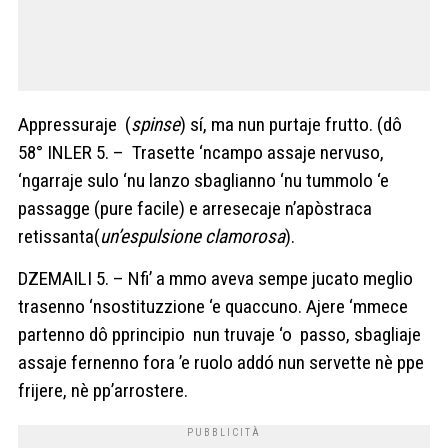
Appressuraje (
spinse
) sí, ma nun purtaje frutto.
(dô
58°
INLER 5. – Trasette ‘ncampo assaje nervuso,
‘ngarraje sulo ‘nu lanzo sbaglianno ‘nu tummolo ‘e
passagge (pure facile) e arresecaje n’apòstraca
retissanta(
un’espulsione clamorosa
).
DZEMAILI 5. – Nfi’ a mmo aveva sempe jucato meglio
trasenno ‘nsostituzzione ‘e quaccuno. Ajere ‘mmece
partenno dô pprincipio nun truvaje ‘o passo, sbagliaje
assaje fernenno fora ’e ruolo addó nun servette nè ppe
frijere, nè pp’arrostere.