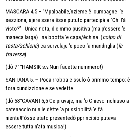
MASCARA 4,5 – ‘Mpalpabile,’nzieme ê cumpagne ‘e
sezziona, ajere ssera êsse pututo partecipà a “Chi l’à
visto?” Unica nota, dicimmo pusitiva (ma p’essere ‘e
maneca larga) ‘na bbotta ‘e capa/èchina (
colpo di
testa/schiena
) ca survulaje ‘e poco ‘a mandriglia (
la
traversa
).
(dô 71°HAMSIK s.v.Nun facette nummero!)
SANTANA 5. – Poca rrobba e ssulo ô primmo tempo: è
fora cundizzione e se vedette!
(dô 58°CAVANI 5,5
Ce pruvaje, ma ‘o Chievo nchiuso a
catenaccio nun le dètte ‘a pussibbilità ‘e fà
niente!Fósse stato presentedô pprincipio puteva
essere tutta n’ata musica!)