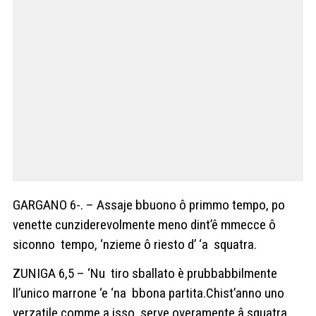
GARGANO 6-. – Assaje bbuono ô primmo tempo, po
venette cunziderevolmente meno dint’ê mmecce ô
siconno tempo, ‘nzieme ô riesto d’ ‘a squatra.
ZUNIGA 6,5 – ‘Nu tiro sballato è prubbabbilmente
ll’unico marrone ‘e ‘na bbona partita.Chist’anno uno
verzatile comme a isso serve overamente â squatra.