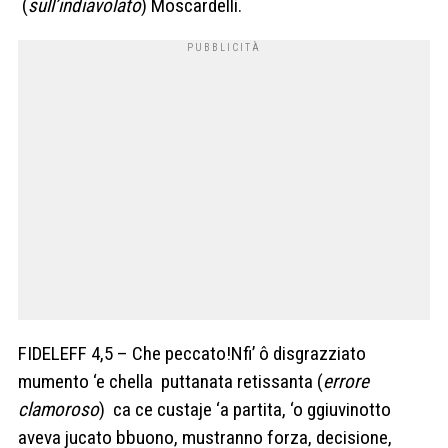
(
sull’indiavolato
) Moscardelli.
FIDELEFF 4,5 – Che peccato!Nfi’ ô disgrazziato
mumento ‘e chella puttanata retissanta (
errore
clamoroso
) ca ce custaje ‘a partita, ‘o ggiuvinotto
aveva jucato bbuono, mustranno forza, decisione,