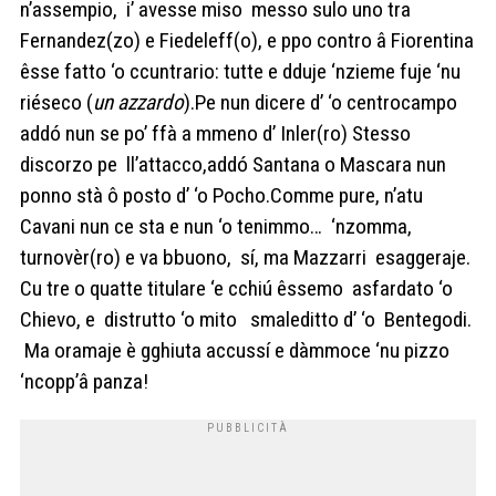
n’assempio, i’ avesse miso messo sulo uno tra
Fernandez(zo) e Fiedeleff(o), e ppo contro â Fiorentina
êsse fatto ‘o ccuntrario: tutte e dduje ‘nzieme fuje ‘nu
riéseco (
un azzardo
).Pe nun dicere d’ ‘o centrocampo
addó nun se po’ ffà a mmeno d’ Inler(ro) Stesso
discorzo pe ll’attacco,addó Santana o Mascara nun
ponno stà ô posto d’ ‘o Pocho.Comme pure, n’atu
Cavani nun ce sta e nun ‘o tenimmo… ‘nzomma,
turnovèr(ro) e va bbuono, sí, ma Mazzarri esaggeraje.
Cu tre o quatte titulare ‘e cchiú êssemo asfardato ‘o
Chievo, e distrutto ‘o mito smaleditto d’ ‘o Bentegodi.
Ma oramaje è gghiuta accussí e dàmmoce ‘nu pizzo
‘ncopp’â panza!