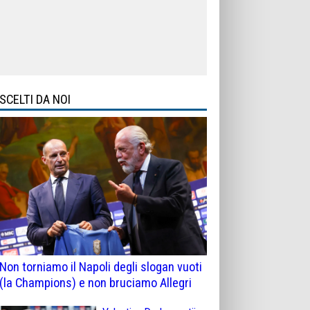
SCELTI DA NOI
Non torniamo il Napoli degli slogan vuoti
(la Champions) e non bruciamo Allegri