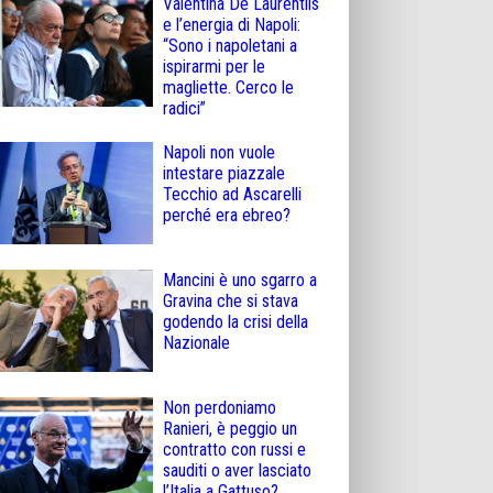
Valentina De Laurentiis
e l’energia di Napoli:
“Sono i napoletani a
ispirarmi per le
magliette. Cerco le
radici”
Napoli non vuole
intestare piazzale
Tecchio ad Ascarelli
perché era ebreo?
Mancini è uno sgarro a
Gravina che si stava
godendo la crisi della
Nazionale
Non perdoniamo
Ranieri, è peggio un
contratto con russi e
sauditi o aver lasciato
l’Italia a Gattuso?