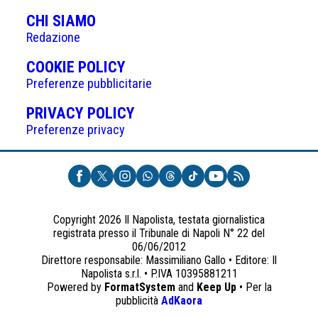
CHI SIAMO
Redazione
(APRE
COOKIE POLICY
IN
Preferenze pubblicitarie
UNA
(APRE
PRIVACY POLICY
NUOVA
IN
Preferenze privacy
SCHEDA)
UNA
NUOVA
SCHEDA)
Copyright 2026 Il Napolista, testata giornalistica
registrata presso il Tribunale di Napoli N° 22 del
06/06/2012
Direttore responsabile: Massimiliano Gallo • Editore: Il
Napolista s.r.l. • P.IVA 10395881211
Powered by
FormatSystem
and
Keep Up
• Per la
(apre
pubblicità
AdKaora
in