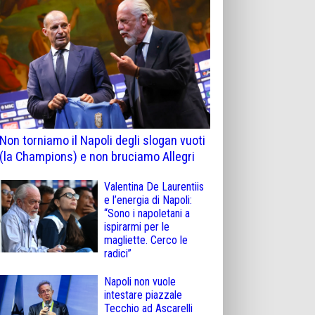
Non torniamo il Napoli degli slogan vuoti
(la Champions) e non bruciamo Allegri
Valentina De Laurentiis
e l’energia di Napoli:
“Sono i napoletani a
ispirarmi per le
magliette. Cerco le
radici”
Napoli non vuole
intestare piazzale
Tecchio ad Ascarelli