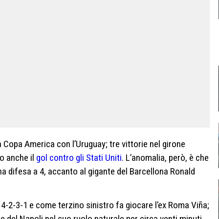
 Copa America con l’Uruguay; tre vittorie nel girone
o anche il
gol contro gli Stati Uniti
. L’anomalia, però, è che
na difesa a 4, accanto al gigante del Barcellona Ronald
ulo 4-2-3-1 e come terzino sinistro fa giocare l’ex Roma Viña;
le del Napoli nel suo ruolo naturale per circa venti minuti.