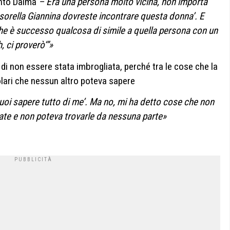
nto Dalma
– Era una persona molto vicina, non importa
 sorella Giannina dovreste incontrare questa donna’. E
che è successo qualcosa di simile a quella persona con un
, ci proverò‘”»
di non essere stata imbrogliata, perché tra le cose che la
lari che nessun altro poteva sapere
uoi sapere tutto di me’. Ma no, mi ha detto cose che non
te ​​e non poteva trovarle da nessuna parte»