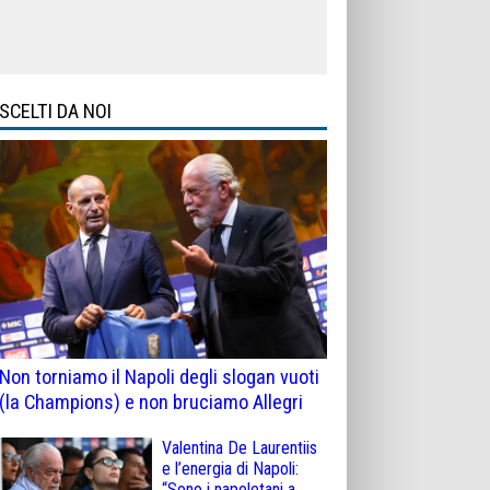
SCELTI DA NOI
Non torniamo il Napoli degli slogan vuoti
(la Champions) e non bruciamo Allegri
Valentina De Laurentiis
e l’energia di Napoli:
“Sono i napoletani a