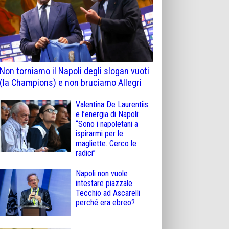
Non torniamo il Napoli degli slogan vuoti
(la Champions) e non bruciamo Allegri
Valentina De Laurentiis
e l’energia di Napoli:
“Sono i napoletani a
ispirarmi per le
magliette. Cerco le
radici”
Napoli non vuole
intestare piazzale
Tecchio ad Ascarelli
perché era ebreo?