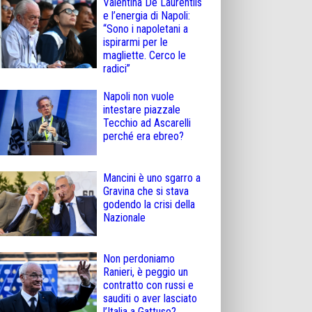
Valentina De Laurentiis
e l’energia di Napoli:
“Sono i napoletani a
ispirarmi per le
magliette. Cerco le
radici”
Napoli non vuole
intestare piazzale
Tecchio ad Ascarelli
perché era ebreo?
Mancini è uno sgarro a
Gravina che si stava
godendo la crisi della
Nazionale
Non perdoniamo
Ranieri, è peggio un
contratto con russi e
sauditi o aver lasciato
l’Italia a Gattuso?