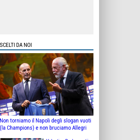
SCELTI DA NOI
Non torniamo il Napoli degli slogan vuoti
(la Champions) e non bruciamo Allegri