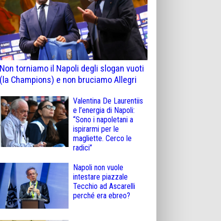
Non torniamo il Napoli degli slogan vuoti
(la Champions) e non bruciamo Allegri
Valentina De Laurentiis
e l’energia di Napoli:
“Sono i napoletani a
ispirarmi per le
magliette. Cerco le
radici”
Napoli non vuole
intestare piazzale
Tecchio ad Ascarelli
perché era ebreo?