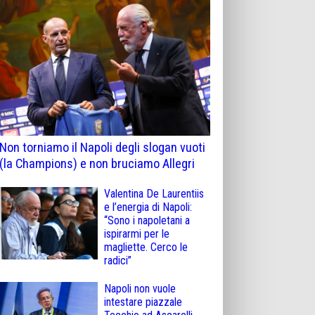
Non torniamo il Napoli degli slogan vuoti
(la Champions) e non bruciamo Allegri
Valentina De Laurentiis
e l’energia di Napoli:
“Sono i napoletani a
ispirarmi per le
magliette. Cerco le
radici”
Napoli non vuole
intestare piazzale