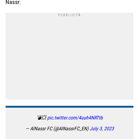
Nassr:
💣💥
pic.twitter.com/4uuh4NRTtb
— AlNassr FC (@AlNassrFC_EN)
July 3, 2023