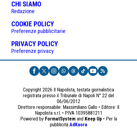
CHI SIAMO
Redazione
(APRE
COOKIE POLICY
IN
Preferenze pubblicitarie
UNA
(APRE
PRIVACY POLICY
NUOVA
IN
Preferenze privacy
SCHEDA)
UNA
NUOVA
SCHEDA)
Copyright 2026 Il Napolista, testata giornalistica
registrata presso il Tribunale di Napoli N° 22 del
06/06/2012
Direttore responsabile: Massimiliano Gallo • Editore: Il
Napolista s.r.l. • P.IVA 10395881211
Powered by
FormatSystem
and
Keep Up
• Per la
(apre
pubblicità
AdKaora
in
una