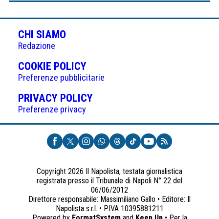
CHI SIAMO
Redazione
(APRE
COOKIE POLICY
IN
Preferenze pubblicitarie
UNA
(APRE
PRIVACY POLICY
NUOVA
IN
Preferenze privacy
SCHEDA)
UNA
NUOVA
SCHEDA)
Copyright 2026 Il Napolista, testata giornalistica
registrata presso il Tribunale di Napoli N° 22 del
06/06/2012
Direttore responsabile: Massimiliano Gallo • Editore: Il
Napolista s.r.l. • P.IVA 10395881211
Powered by
FormatSystem
and
Keep Up
• Per la