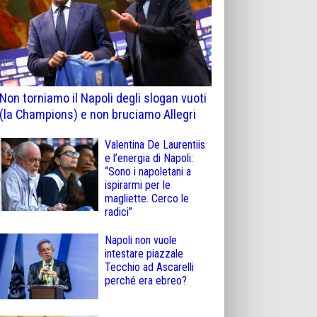
Non torniamo il Napoli degli slogan vuoti
(la Champions) e non bruciamo Allegri
Valentina De Laurentiis
e l’energia di Napoli:
“Sono i napoletani a
ispirarmi per le
magliette. Cerco le
radici”
Napoli non vuole
intestare piazzale
Tecchio ad Ascarelli
perché era ebreo?