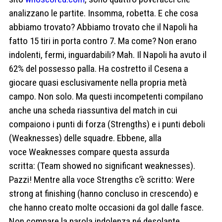
analizzano le partite. Insomma, robetta. E che cosa
abbiamo trovato? Abbiamo trovato che il Napoli ha
fatto 15 tiri in porta contro 7. Ma come? Non erano
indolenti, fermi, inguardabili? Mah. Il Napoli ha avuto il
62% del possesso palla. Ha costretto il Cesena a
giocare quasi esclusivamente nella propria metà
campo. Non solo. Ma questi incompetenti compilano
anche una scheda riassuntiva del match in cui
compaiono i punti di forza (
Strengths) e i punti deboli
(
Weaknesses) delle squadre. Ebbene, alla
voce
Weaknesses compare questa assurda
scritta:
(Team showed no significant weaknesses).
Pazzi! Mentre alla voce
Strengths c’è scritto:
Were
strong at finishing (hanno concluso in crescendo) e
che hanno creato molte occasioni da gol dalle fasce
.
Non compare la parola indolenza né desolante,