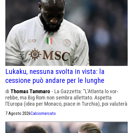
Lukaku, nessuna svolta in vista: la
cessione può andare per le lunghe
di
Thomas Tammaro
- La Gazzetta: "L’Atlanta lo vor­
rebbe, ma Big Rom non sem­bra allet­tato. Aspetta
l’Europa (idea per Monaco, piace in Tur­chia), poi valu­terà
even­tual­mente anche l’Ara­bia Sau­dita, oltre agli Sta­tes"
7 Agosto 2026
Calciomercato