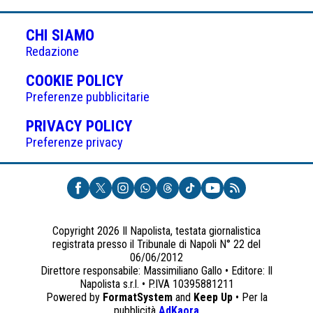
articoli
CHI SIAMO
Redazione
(APRE
COOKIE POLICY
IN
Preferenze pubblicitarie
UNA
(APRE
PRIVACY POLICY
NUOVA
IN
Preferenze privacy
SCHEDA)
UNA
NUOVA
SCHEDA)
Copyright 2026 Il Napolista, testata giornalistica
registrata presso il Tribunale di Napoli N° 22 del
06/06/2012
Direttore responsabile: Massimiliano Gallo • Editore: Il
Napolista s.r.l. • P.IVA 10395881211
Powered by
FormatSystem
and
Keep Up
• Per la
(apre
pubblicità
AdKaora