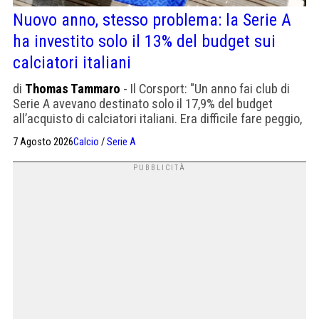
Nuovo anno, stesso problema: la Serie A
ha investito solo il 13% del budget sui
calciatori italiani
di
Thomas Tammaro
- Il Corsport: "Un anno fai club di
Serie A ave­vano desti­nato solo il 17,9% del bud­get
all’acqui­sto di cal­cia­tori ita­liani. Era difficile fare peggio,
ci siamo riusciti"
7 Agosto 2026
Calcio
/
Serie A