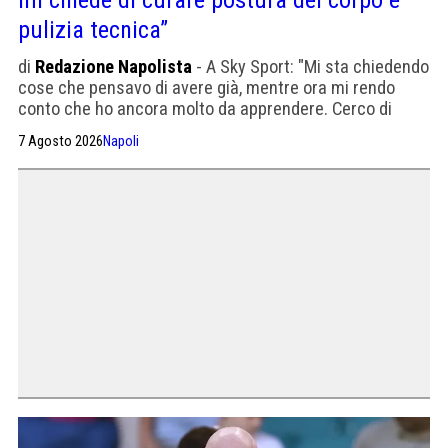
mi chiede di curare postura del corpo e
pulizia tecnica”
di
Redazione Napolista
- A Sky Sport: "Mi sta chiedendo
cose che pensavo di avere già, mentre ora mi rendo
conto che ho ancora molto da apprendere. Cerco di
rubare le caratteristiche principali di Scott, Frank e
7 Agosto 2026
Napoli
Kevin. Nazionale? Prima serve continuità"