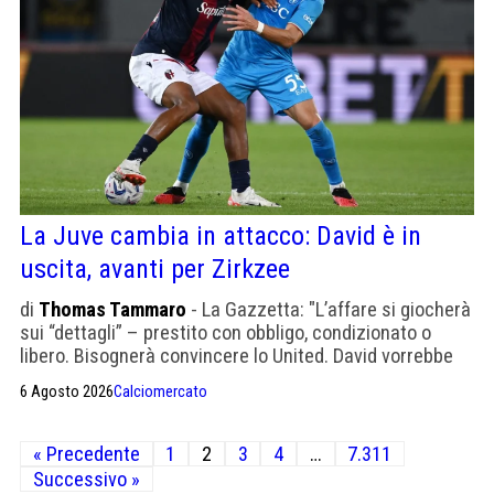
La Juve cambia in attacco: David è in
uscita, avanti per Zirkzee
di
Thomas Tammaro
- La Gazzetta: "L’affare si gio­cherà
sui “det­ta­gli” – pre­stito con obbligo, con­di­zio­nato o
libero. Bisognerà convincere lo United. David vorrebbe
rimanere, ma Massara non vorrebbe perdersi Zirzkee in
6 Agosto 2026
Calciomercato
prestito"
Paginazione
« Precedente
1
2
3
4
…
7.311
degli
Successivo »