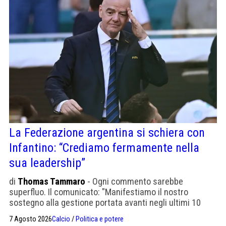
La Federazione argentina si schiera con
Infantino: “Crediamo fermamente nella
sua leadership”
di
Thomas Tammaro
- Ogni commento sarebbe
superfluo. Il comunicato: "Manifestiamo il nostro
sostegno alla gestione portata avanti negli ultimi 10
anni, basata su un modello di governance chiaro, stabile
7 Agosto 2026
Calcio
/
Politica e potere
e trasparente"