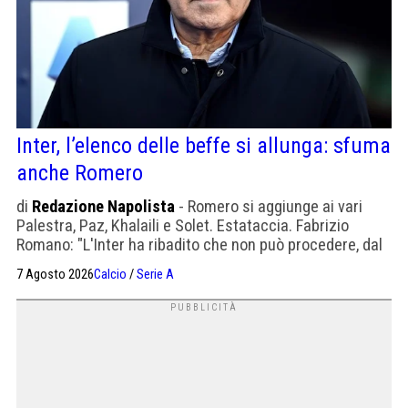
Inter, l’elenco delle beffe si allunga: sfuma
anche Romero
di
Redazione Napolista
- Romero si aggiunge ai vari
Palestra, Paz, Khalaili e Solet. Estataccia. Fabrizio
Romano: "L'Inter ha ribadito che non può procedere, dal
punto di vista economico, per quanto riguarda questa
7 Agosto 2026
Calcio
/
Serie A
operazione lato giocatore, finché non ci sono cessioni"