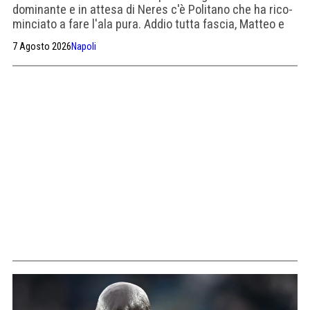
domi­nante e in attesa di Neres c'è Poli­tano che ha rico­
min­ciato a fare l'ala pura. Addio tutta fascia, Mat­teo e
David, quando sarà, dovranno aumen­tare l'impre­ve­di­bi­
7 Agosto 2026
Napoli
lità e il numero dei gol.