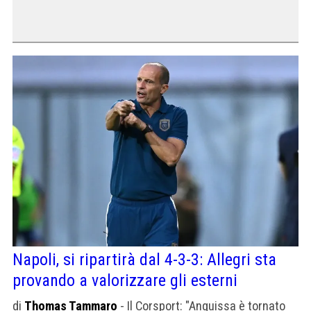
Napoli, si ripartirà dal 4-3-3: Allegri sta
provando a valorizzare gli esterni
di
Thomas Tammaro
- Il Corsport: "Anguissa è tor­nato