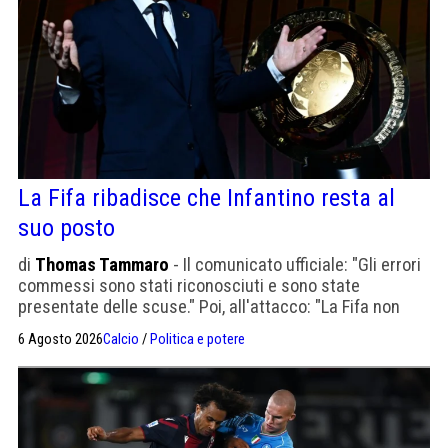
La Fifa ribadisce che Infantino resta al
suo posto
di
Thomas Tammaro
- Il comunicato ufficiale: "Gli errori
commessi sono stati riconosciuti e sono state
presentate delle scuse." Poi, all'attacco: "La Fifa non
tollererà più attacchi alla propria integrità. Tutto ciò che
6 Agosto 2026
Calcio
/
Politica e potere
è stato fatto è avvenuto nel rispetto del quadro
normativo"