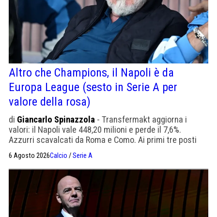
Altro che Champions, il Napoli è da
Europa League (sesto in Serie A per
valore della rosa)
di
Giancarlo Spinazzola
- Transfermakt aggiorna i
valori: il Napoli vale 448,20 milioni e perde il 7,6%.
Azzurri scavalcati da Roma e Como. Ai primi tre posti
Inter, Milan e Juventus
6 Agosto 2026
Calcio
/
Serie A