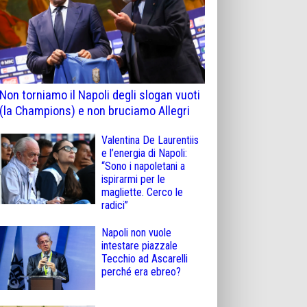
Non torniamo il Napoli degli slogan vuoti
(la Champions) e non bruciamo Allegri
Valentina De Laurentiis
e l’energia di Napoli:
“Sono i napoletani a
ispirarmi per le
magliette. Cerco le
radici”
Napoli non vuole
intestare piazzale
Tecchio ad Ascarelli
perché era ebreo?