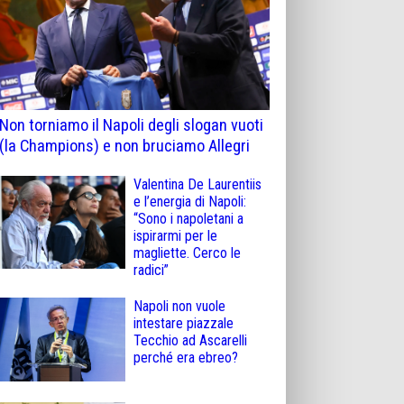
Non torniamo il Napoli degli slogan vuoti
(la Champions) e non bruciamo Allegri
Valentina De Laurentiis
e l’energia di Napoli:
“Sono i napoletani a
ispirarmi per le
magliette. Cerco le
radici”
Napoli non vuole
intestare piazzale
Tecchio ad Ascarelli
perché era ebreo?