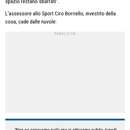
spazio restano sbarrati”.
L’assessore allo Sport Ciro Borriello, investito della
cosa, cade dalle nuvole:
“Non ne sapevamo nulla ma ci attiviamo subito, lunedì