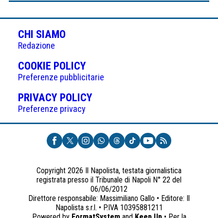
CHI SIAMO
Redazione
(APRE
COOKIE POLICY
IN
Preferenze pubblicitarie
UNA
(APRE
PRIVACY POLICY
NUOVA
IN
Preferenze privacy
SCHEDA)
UNA
NUOVA
SCHEDA)
Copyright 2026 Il Napolista, testata giornalistica
registrata presso il Tribunale di Napoli N° 22 del
06/06/2012
Direttore responsabile: Massimiliano Gallo • Editore: Il
Napolista s.r.l. • P.IVA 10395881211
Powered by
FormatSystem
and
Keep Up
• Per la