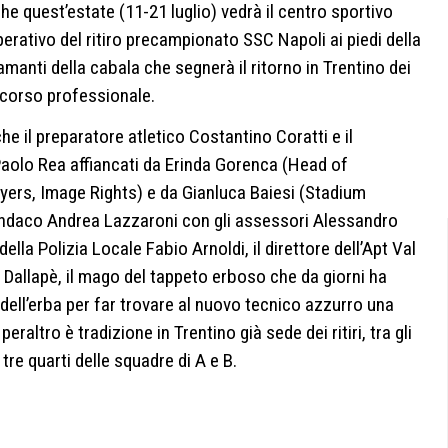
e quest’estate (11-21 luglio) vedrà il centro sportivo
ativo del ritiro precampionato SSC Napoli ai piedi della
 amanti della cabala che segnerà il ritorno in Trentino dei
rcorso professionale.
che il preparatore atletico Costantino Coratti e il
Paolo Rea affiancati da Erinda Gorenca (Head of
yers, Image Rights) e da Gianluca Baiesi (Stadium
il sindaco Andrea Lazzaroni con gli assessori Alessandro
lla Polizia Locale Fabio Arnoldi, il direttore dell’Apt Val
 Dallapè, il mago del tappeto erboso che da giorni ha
 dell’erba per far trovare al nuovo tecnico azzurro una
raltro è tradizione in Trentino già sede dei ritiri, tra gli
tre quarti delle squadre di A e B.