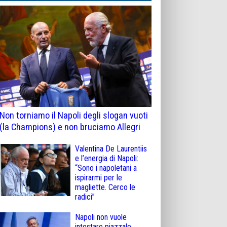
Non torniamo il Napoli degli slogan vuoti
(la Champions) e non bruciamo Allegri
Valentina De Laurentiis
e l’energia di Napoli:
“Sono i napoletani a
ispirarmi per le
magliette. Cerco le
radici”
Napoli non vuole
intestare piazzale