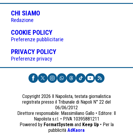
CHI SIAMO
Redazione
(APRE
COOKIE POLICY
IN
Preferenze pubblicitarie
UNA
(APRE
PRIVACY POLICY
NUOVA
IN
Preferenze privacy
SCHEDA)
UNA
NUOVA
SCHEDA)
Copyright 2026 Il Napolista, testata giornalistica
registrata presso il Tribunale di Napoli N° 22 del
06/06/2012
Direttore responsabile: Massimiliano Gallo • Editore: Il
Napolista s.r.l. • P.IVA 10395881211
Powered by
FormatSystem
and
Keep Up
• Per la
(apre
pubblicità
AdKaora