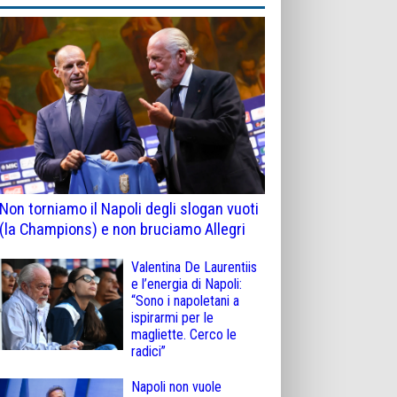
Non torniamo il Napoli degli slogan vuoti
(la Champions) e non bruciamo Allegri
Valentina De Laurentiis
e l’energia di Napoli:
“Sono i napoletani a
ispirarmi per le
magliette. Cerco le
radici”
Napoli non vuole