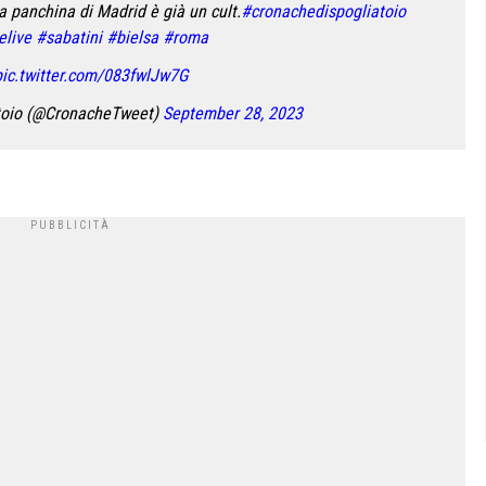
a panchina di Madrid è già un cult.
#cronachedispogliatoio
elive
#sabatini
#bielsa
#roma
pic.twitter.com/083fwlJw7G
atoio (@CronacheTweet)
September 28, 2023