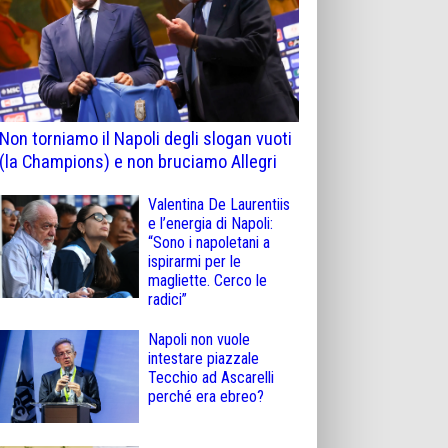
Non torniamo il Napoli degli slogan vuoti
(la Champions) e non bruciamo Allegri
Valentina De Laurentiis
e l’energia di Napoli:
“Sono i napoletani a
ispirarmi per le
magliette. Cerco le
radici”
Napoli non vuole
intestare piazzale
Tecchio ad Ascarelli
perché era ebreo?