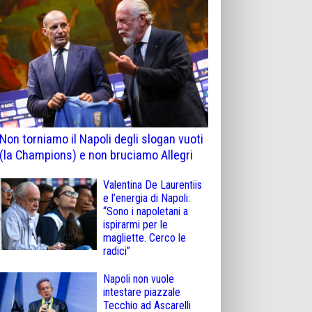
Non torniamo il Napoli degli slogan vuoti
(la Champions) e non bruciamo Allegri
Valentina De Laurentiis
e l’energia di Napoli:
“Sono i napoletani a
ispirarmi per le
magliette. Cerco le
radici”
Napoli non vuole
intestare piazzale
Tecchio ad Ascarelli