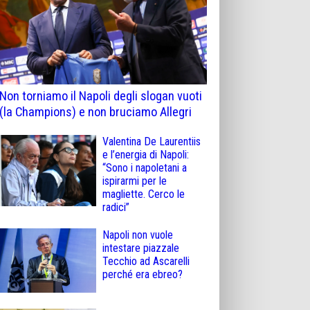
Non torniamo il Napoli degli slogan vuoti
(la Champions) e non bruciamo Allegri
Valentina De Laurentiis
e l’energia di Napoli:
“Sono i napoletani a
ispirarmi per le
magliette. Cerco le
radici”
Napoli non vuole
intestare piazzale
Tecchio ad Ascarelli
perché era ebreo?