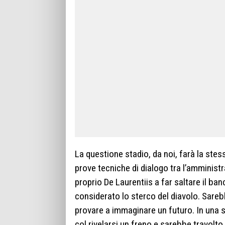
La questione stadio, da noi, farà la stess
prove tecniche di dialogo tra l’amminist
proprio De Laurentiis a far saltare il ba
considerato lo sterco del diavolo. Sareb
provare a immaginare un futuro. In una 
col rivelarsi un freno e sarebbe travolto