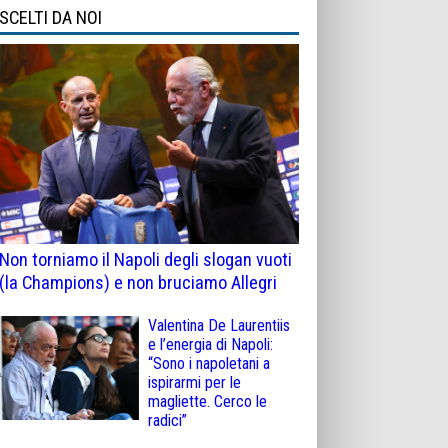
SCELTI DA NOI
Non torniamo il Napoli degli slogan vuoti
(la Champions) e non bruciamo Allegri
Valentina De Laurentiis
e l’energia di Napoli:
“Sono i napoletani a
ispirarmi per le
magliette. Cerco le
radici”