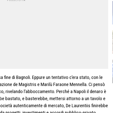
a fine di Bagnoli. Eppure un tentativo c’era stato, con le
razione de Magistris e Marilù Faraone Mennella. Ci pensò
nco, rivelando l’abboccamento. Perché a Napoli il denaro è
be bastato, e basterebbe, mettersi attorno a un tavolo e
società autenticamente di mercato, De Laurentiis finirebbe
 da progetti, investimenti e accordi pubblico-privato.