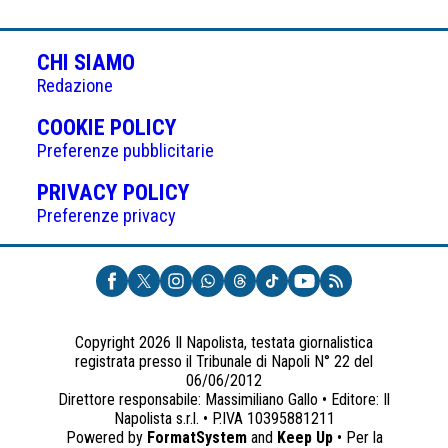
CHI SIAMO
Redazione
(APRE
COOKIE POLICY
IN
Preferenze pubblicitarie
UNA
(APRE
PRIVACY POLICY
NUOVA
IN
Preferenze privacy
SCHEDA)
UNA
NUOVA
SCHEDA)
Copyright 2026 Il Napolista, testata giornalistica
registrata presso il Tribunale di Napoli N° 22 del
06/06/2012
Direttore responsabile: Massimiliano Gallo • Editore: Il
Napolista s.r.l. • P.IVA 10395881211
Powered by
FormatSystem
and
Keep Up
• Per la