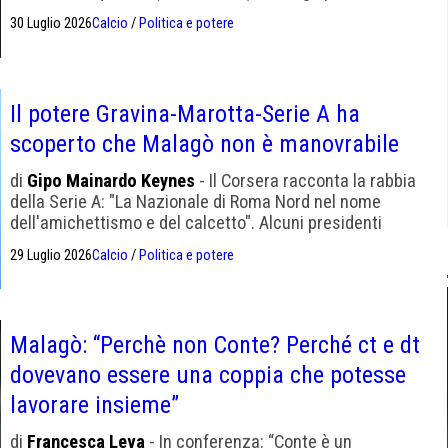
muoversi meglio, mi dispiace per Pirlo"
30 Luglio 2026
Calcio
/
Politica e potere
Il potere Gravina-Marotta-Serie A ha
scoperto che Malagò non è manovrabile
di
Gipo Mainardo Keynes
- Il Corsera racconta la rabbia
della Serie A: "La Nazionale di Roma Nord nel nome
dell'amichettismo e del calcetto". Alcuni presidenti
volevano sfiduciarlo, poi è prevalsa la linea del finto
29 Luglio 2026
Calcio
/
Politica e potere
appoggio
Malagò: “Perchè non Conte? Perché ct e dt
dovevano essere una coppia che potesse
lavorare insieme”
di
Francesca Leva
- In conferenza: “Conte è un