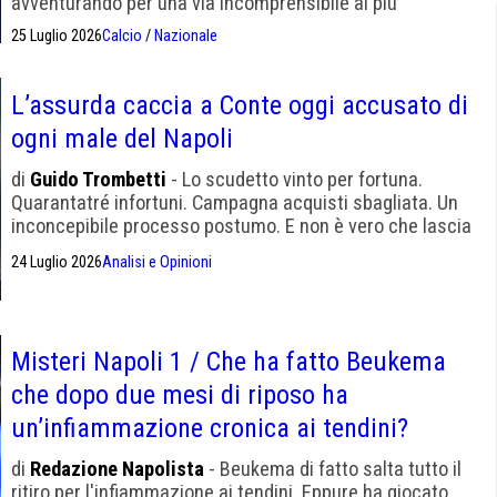
avventurando per una via incomprensibile ai più
25 Luglio 2026
Calcio
/
Nazionale
L’assurda caccia a Conte oggi accusato di
ogni male del Napoli
di
Guido Trombetti
- Lo scudetto vinto per fortuna.
Quarantatré infortuni. Campagna acquisti sbagliata. Un
inconcepibile processo postumo. E non è vero che lascia
squadre logore
24 Luglio 2026
Analisi e Opinioni
Misteri Napoli 1 / Che ha fatto Beukema
che dopo due mesi di riposo ha
un’infiammazione cronica ai tendini?
di
Redazione Napolista
- Beukema di fatto salta tutto il
ritiro per l'infiammazione ai tendini. Eppure ha giocato