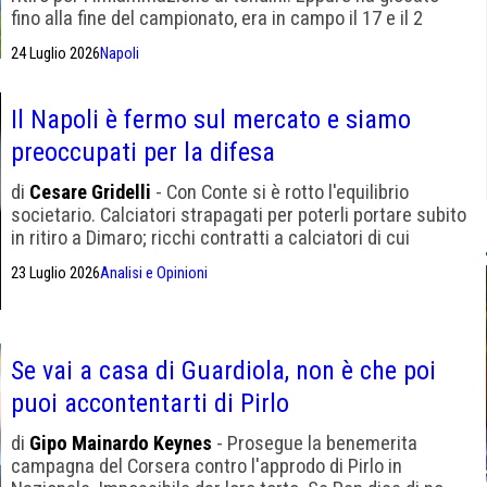
fino alla fine del campionato, era in campo il 17 e il 2
maggio. Possibile che sia peggiorato con due mesi di
24 Luglio 2026
Napoli
riposo?
Il Napoli è fermo sul mercato e siamo
preoccupati per la difesa
di
Cesare Gridelli
- Con Conte si è rotto l'equilibrio
societario. Calciatori strapagati per poterli portare subito
in ritiro a Dimaro; ricchi contratti a calciatori di cui
adesso diventa difficile sbarazzarsi
23 Luglio 2026
Analisi e Opinioni
Se vai a casa di Guardiola, non è che poi
puoi accontentarti di Pirlo
di
Gipo Mainardo Keynes
- Prosegue la benemerita
campagna del Corsera contro l'approdo di Pirlo in