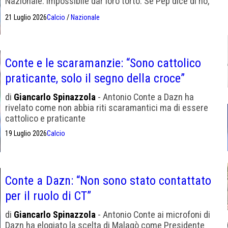
Nazionale. Impossibile dar loro torto. Se Pep dice di no,
c'è Conte che aspetta. Sennò - ma questo lo scriviamo
21 Luglio 2026
Calcio
/
Nazionale
noi - siamo ad Aristoteles dopo l'illusione Maradona.
Conte e le scaramanzie: “Sono cattolico
praticante, solo il segno della croce”
di
Giancarlo Spinazzola
- Antonio Conte a Dazn ha
rivelato come non abbia riti scaramantici ma di essere
cattolico e praticante
19 Luglio 2026
Calcio
Conte a Dazn: “Non sono stato contattato
per il ruolo di CT”
di
Giancarlo Spinazzola
- Antonio Conte ai microfoni di
Dazn ha elogiato la scelta di Malagò come Presidente