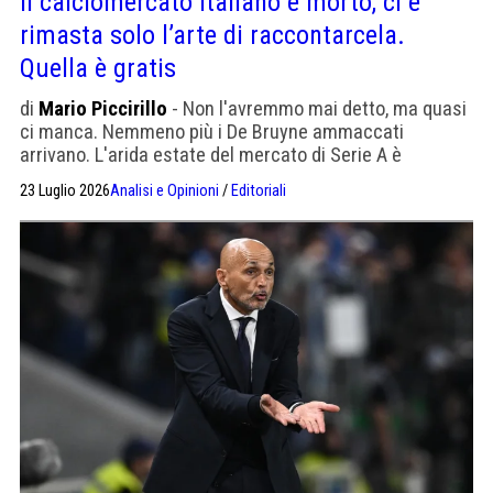
Il calciomercato italiano è morto, ci è
rimasta solo l’arte di raccontarcela.
Quella è gratis
di
Mario Piccirillo
- Non l'avremmo mai detto, ma quasi
ci manca. Nemmeno più i De Bruyne ammaccati
arrivano. L'arida estate del mercato di Serie A è
avvilente come le mille operazioni dell'Inter che non si
23 Luglio 2026
Analisi e Opinioni
/
Editoriali
chiuderanno mai