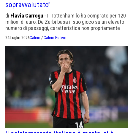
sopravvalutato”
di
Flavia Carrogu
- Il Tottenham lo ha comprato per 120
milioni di euro. De Zerbi basa il suo gioco su un elevato
numero di passaggi, caratteristica non propriamente
adatta a Tonali. Ma ha tempo per adattarsi. "Potrebbe
24 Luglio 2026
Calcio
/
Calcio Estero
diventare ciò che è Rice per Arteta".