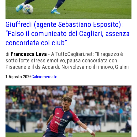
Giuffredi (agente Sebastiano Esposito):
“Falso il comunicato del Cagliari, assenza
concordata col club”
di
Francesca Leva
- A TuttoCagliari.net: "Il ragazzo è
sotto forte stress emotivo, pausa concordata con
Pisacane e il ds Accardi. Noi volevamo il rinnovo, Giulini
vuole venderlo"
1 Agosto 2026
Calciomercato