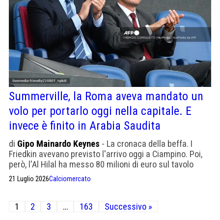
Summerville, la Roma aveva mandato un
volo per portarlo oggi nella capitale. E
invece è finito in Arabia Saudita
di
Gipo Mainardo Keynes
- La cronaca della beffa. I
Friedkin avevano previsto l'arrivo oggi a Ciampino. Poi,
però, l'Al Hilal ha messo 80 milioni di euro sul tavolo
21 Luglio 2026
Calciomercato
Paginazione
1
2
3
…
163
Successivo »
degli