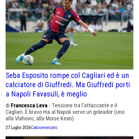
Seba Esposito rompe col Cagliari ed è un
calciatore di Giuffredi. Ma Giuffredi porti
a Napoli Favasuli, è meglio
di
Francesca Leva
- Tensione tra l'attaccante e il
Cagliari. È bravo ma al Napoli serve un goleador (uno
alla Vlahovic, alla Moise Kean).
27 Luglio 2026
Calciomercato