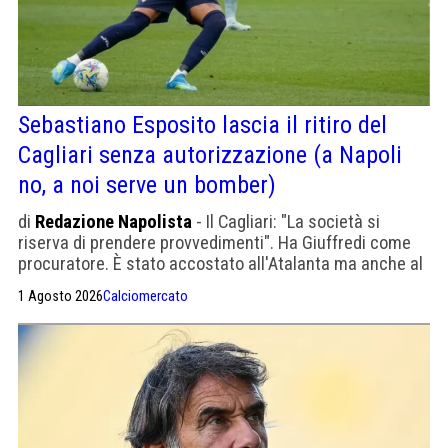
Sebastiano Esposito lascia il ritiro del
Cagliari senza autorizzazione (a Napoli
no, a noi serve un bomber)
di
Redazione Napolista
- Il Cagliari: "La società si
riserva di prendere provvedimenti". Ha Giuffredi come
procuratore. È stato accostato all'Atalanta ma anche al
Napoli
1 Agosto 2026
Calciomercato