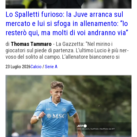
Lo Spalletti furioso: la Juve arranca sul
mercato e lui si sfoga in allenamento: “Io
resterò qui, ma molti di voi andranno via”
di
Thomas Tammaro
- La Gazzetta: "Nel mirino i
giocatori sul piede di partenza. L’ultimo Lucio è più ner­
voso del solito al campo. L’alle­na­tore bian­co­nero si
aspet­tava di più per la ripar­tenza"
23 Luglio 2026
Calcio
/
Serie A