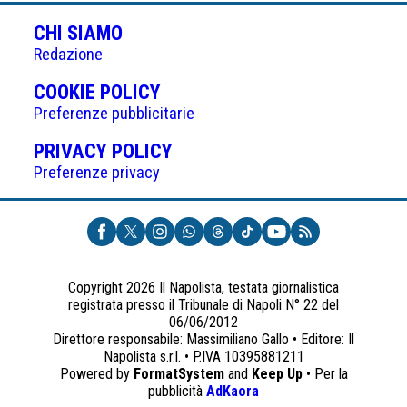
articoli
CHI SIAMO
Redazione
(APRE
COOKIE POLICY
IN
Preferenze pubblicitarie
UNA
(APRE
PRIVACY POLICY
NUOVA
IN
Preferenze privacy
SCHEDA)
UNA
NUOVA
SCHEDA)
Copyright 2026 Il Napolista, testata giornalistica
registrata presso il Tribunale di Napoli N° 22 del
06/06/2012
Direttore responsabile: Massimiliano Gallo • Editore: Il
Napolista s.r.l. • P.IVA 10395881211
Powered by
FormatSystem
and
Keep Up
• Per la
(apre
pubblicità
AdKaora