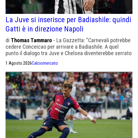
La Juve si inserisce per Badiashile: quindi
Gatti è in direzione Napoli
di
Thomas Tammaro
- La Gazzetta: "Carnevali potrebbe
cedere Conceicao per arrivare a Badiashile. A quel
punto il dialogo tra Juve e Chelsea diventerebbe serrato
anche per il difensore. Mentre Gatti potrebbe salire su
1 Agosto 2026
Calciomercato
un aereo in direzione Napoli a fine mercato."