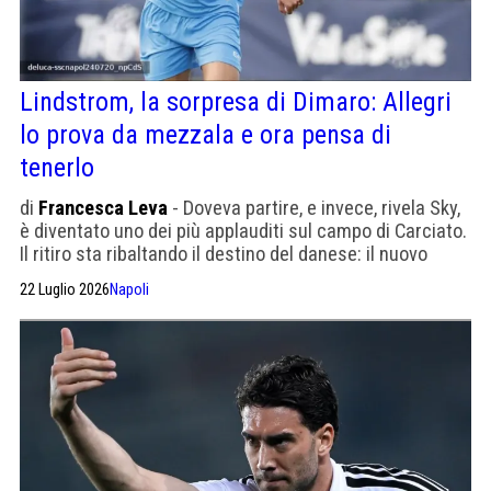
Lindstrom, la sorpresa di Dimaro: Allegri
lo prova da mezzala e ora pensa di
tenerlo
di
Francesca Leva
- Doveva partire, e invece, rivela Sky,
è diventato uno dei più applauditi sul campo di Carciato.
Il ritiro sta ribaltando il destino del danese: il nuovo
tecnico lo sta studiando in una posizione inedita, e
22 Luglio 2026
Napoli
l'idea di una cessione ormai quasi scontata comincia a
vacillare.