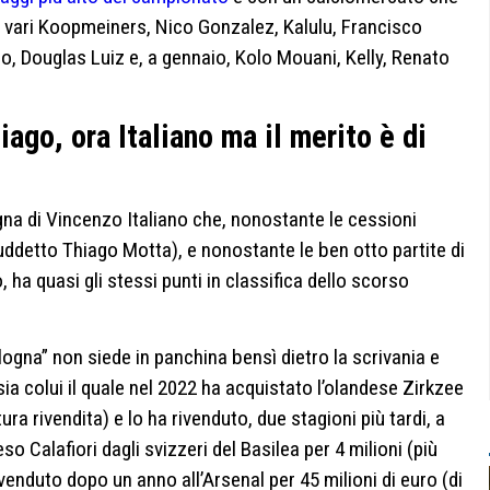
 i vari Koopmeiners, Nico Gonzalez, Kalulu, Francisco
, Douglas Luiz e, a gennaio, Kolo Mouani, Kelly, Renato
ago, ora Italiano ma il merito è di
ogna di Vincenzo Italiano che, nonostante le cessioni
 suddetto Thiago Motta), e nonostante le ben otto partite di
a quasi gli stessi punti in classifica dello scorso
ologna” non siede in panchina bensì dietro la scrivania e
ia colui il quale nel 2022 ha acquistato l’olandese Zirkzee
tura rivendita) e lo ha rivenduto, due stagioni più tardi, a
o Calafiori dagli svizzeri del Basilea per 4 milioni (più
ivenduto dopo un anno all’Arsenal per 45 milioni di euro (di