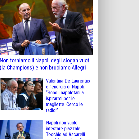
Non torniamo il Napoli degli slogan vuoti
(la Champions) e non bruciamo Allegri
Valentina De Laurentiis
e l’energia di Napoli:
“Sono i napoletani a
ispirarmi per le
magliette. Cerco le
radici”
Napoli non vuole
intestare piazzale
Tecchio ad Ascarelli