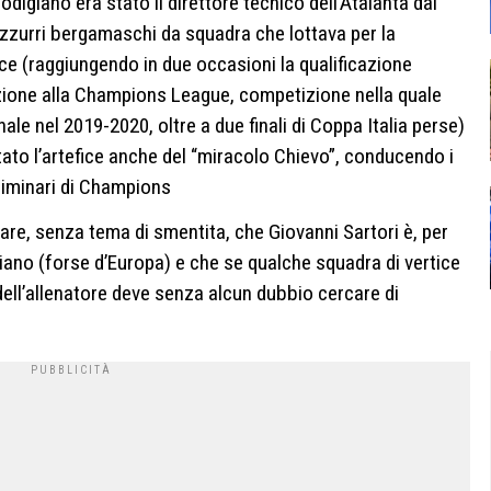
 lodigiano era stato il direttore tecnico dell’Atalanta dal
azzurri bergamaschi da squadra che lottava per la
ce (raggiungendo in due occasioni la qualificazione
cazione alla Champions League, competizione nella quale
nale nel 2019-2020, oltre a due finali di Coppa Italia perse)
tato l’artefice anche del “miracolo Chievo”, conducendo i
reliminari di Champions
re, senza tema di smentita, che Giovanni Sartori è, per
aliano (forse d’Europa) e che se qualche squadra di vertice
dell’allenatore deve senza alcun dubbio cercare di