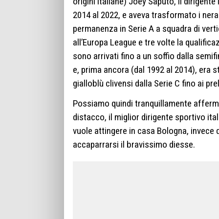
origini italiane) Joey Saputo, il dirigente
2014 al 2022, e aveva trasformato i ner
permanenza in Serie A a squadra di verti
all’Europa League e tre volte la qualifi
sono arrivati fino a un soffio dalla semifi
e, prima ancora (dal 1992 al 2014), era s
gialloblù clivensi dalla Serie C fino ai p
Possiamo quindi tranquillamente afferma
distacco, il miglior dirigente sportivo it
vuole attingere in casa Bologna, invece 
accaparrarsi il bravissimo diesse.