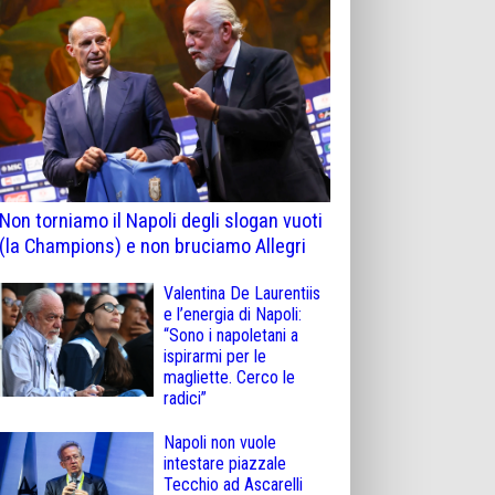
Non torniamo il Napoli degli slogan vuoti
(la Champions) e non bruciamo Allegri
Valentina De Laurentiis
e l’energia di Napoli:
“Sono i napoletani a
ispirarmi per le
magliette. Cerco le
radici”
Napoli non vuole
intestare piazzale
Tecchio ad Ascarelli