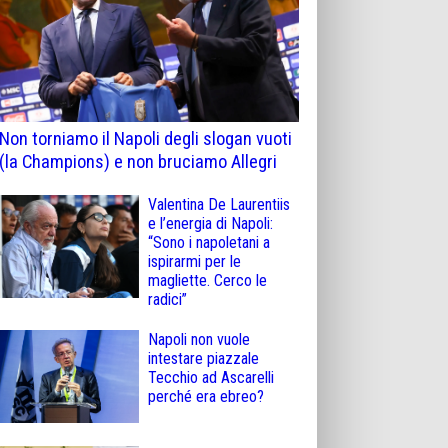
Non torniamo il Napoli degli slogan vuoti
(la Champions) e non bruciamo Allegri
Valentina De Laurentiis
e l’energia di Napoli:
“Sono i napoletani a
ispirarmi per le
magliette. Cerco le
radici”
Napoli non vuole
intestare piazzale
Tecchio ad Ascarelli
perché era ebreo?